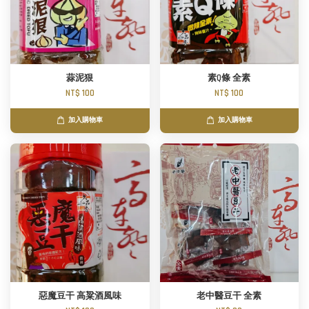
蒜泥狠
素Q條 全素
NT$ 100
NT$ 100
加入購物車
加入購物車
惡魔豆干 高粱酒風味
老中醫豆干 全素