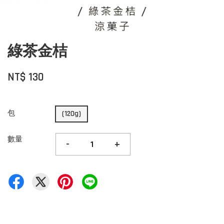
綠茶金桔
NT$ 130
包
(120g)
數量
-
+