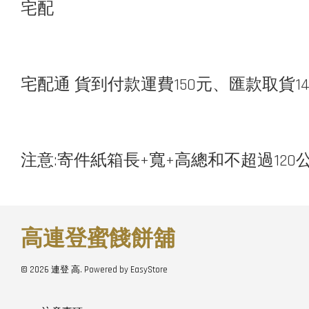
宅配
宅配通 貨到付款運費150元、匯款取貨
注意:寄件紙箱長+寬+高總和不超過120
高連登蜜餞餅舖
© 2026 連登 高. Powered by
EasyStore