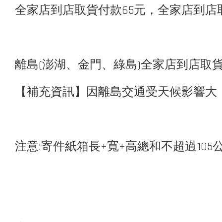
全家店到店取貨付款65元，
全家店到店取
離島(澎湖、金門、綠島)全家
店到店取貨
【補充資訊】因離島交通受天候影響大
注意:寄件紙箱長+寬+高總和不超過10