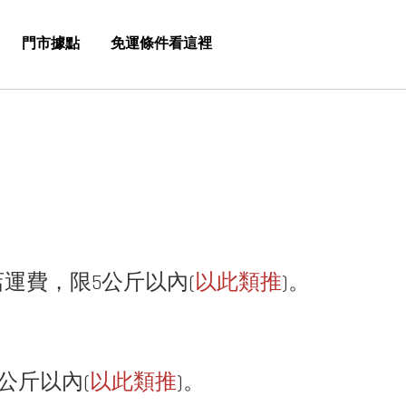
門市據點
免運條件看這裡
店運費，限5公斤以內(
以此類推
)。
公斤以內(
以此類推
)。