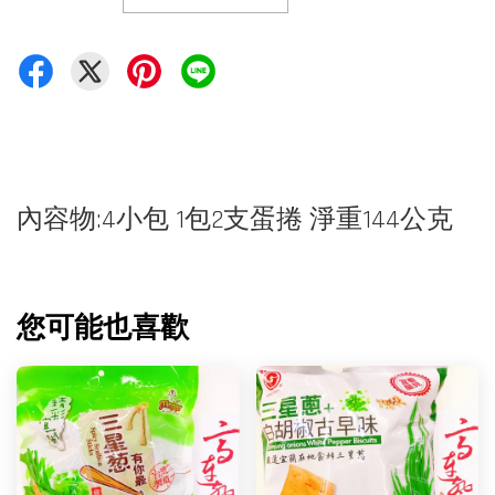
內容物:4小包 1包2支蛋捲 淨重144公克
您可能也喜歡