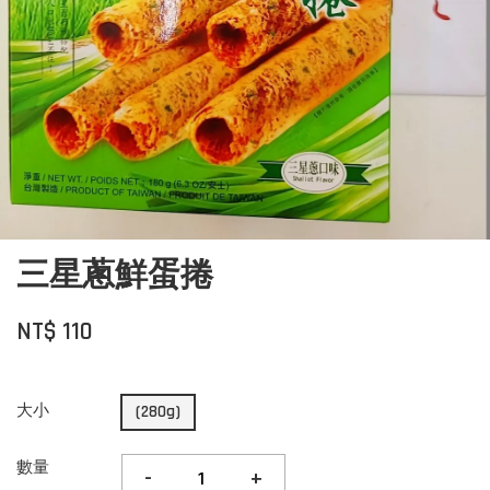
三星蔥鮮蛋捲
NT$ 110
大小
(280g)
數量
-
+