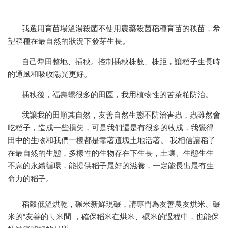
我選用育苗場溫湯殺菌不使用農藥殺菌稻種育苗的秧苗，希
望稻種在最自然的狀況下發芽生長。
自己犂田整地、插秧。控制插秧株數、株距，讓稻子生長時
的通風和吸收陽光更好。
插秧後，福壽螺很多的田區，我用植物性的苦茶粕防治。
我讓我的田順其自然，友善自然生態不防治害蟲，蟲雖然會
吃稻子，造成一些損失，可是我們還是有很多的收成，我覺得
田中的生物和我們一樣都是靠著這塊土地活著。 我相信讓稻子
在最自然的生態，多樣性的生物存在下生長，土壤、生態生生
不息的永續循環，能提供稻子最好的滋養，一定能長出最有生
命力的稻子。
稻穀低溫烘乾，碾米新鮮現碾，請專門為友善農友烘米、碾
米的"友善的ㄟ米間"，確保稻米在烘米、碾米的過程中，也能保