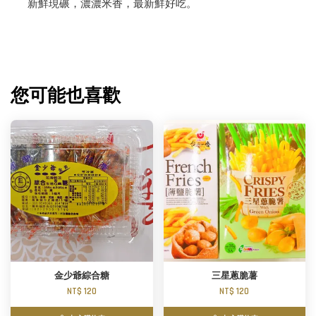
新鮮現碾，濃濃米香，最新鮮好吃。
您可能也喜歡
金少爺綜合糖
三星蔥脆薯
NT$ 120
NT$ 120