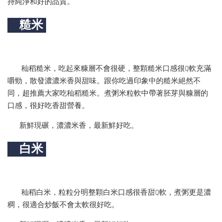
持純淨和好的品質。
糙米
秈稻糙米，吃起來糠層不會很硬，整顆糙米口感很Q軟充滿
嚼勁，散發濃濃米香與甜味。跟你吃過印象中的糙米絕然不
同，超推薦大家吃秈稻糙米。煮粥米粒軟中帶著胚芽與糠層的
口感，很好吃香甜營養。
新鮮現碾，濃濃米香，最新鮮好吃。
白米
秈稻白米，粒粒分明整顆白米口感很香甜Q軟，煮粥更是濃
稠，很適合炒飯不會太軟很好吃。