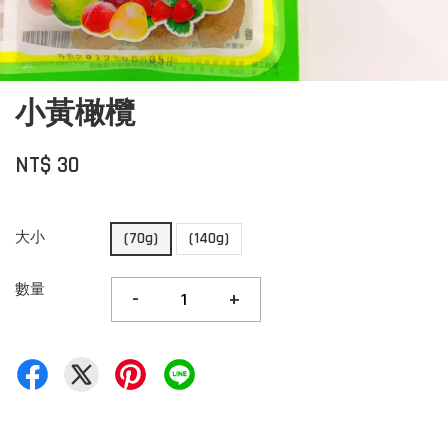
小黃橄欖
NT$ 30
大小
(70g)
(140g)
數量
-
+