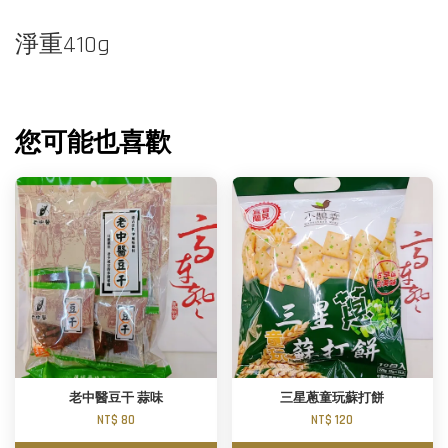
淨重410g
您可能也喜歡
老中醫豆干 蒜味
三星蔥童玩蘇打餅
NT$ 80
NT$ 120