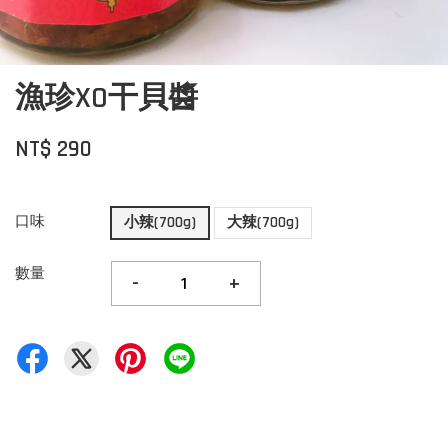
漁珍XO干貝醬
NT$ 290
口味
小辣(700g)
大辣(700g)
數量
-
+