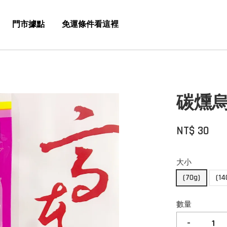
門市據點
免運條件看這裡
碳燻
NT$ 30
大小
(70g)
(14
數量
-