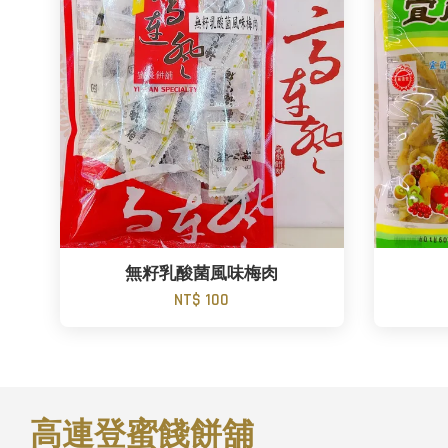
無籽乳酸菌風味梅肉
NT$ 100
高連登蜜餞餅舖