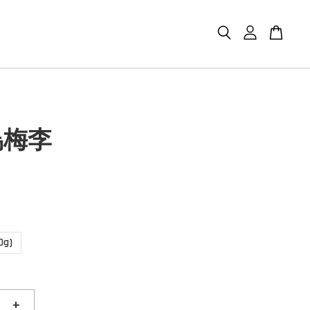
烏梅李
0g)
+