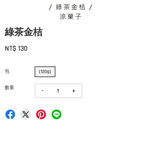
綠茶金桔
NT$ 130
包
(120g)
數量
-
+