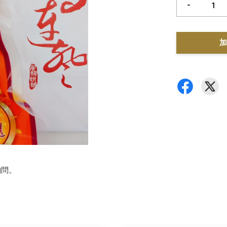
-
加
詢問。