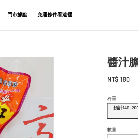
門市據點
免運條件看這裡
醬汁
NT$ 180
秤重
預計140
數量