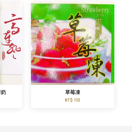
鮮奶
草莓凍
NT$ 110