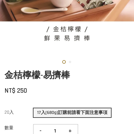
金桔檸檬-易擠棒
NT$ 250
20入
17入(680g)訂購前請看下面注意事項
數量
-
+