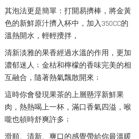
其泡法更是簡單：打開易擠棒，將金黃
色的新鮮原汁擠入杯中，加入350CC的
溫熱開水，輕輕攪拌，
清新淡雅的果香經過水溫的作用，更加
濃郁迷人﹔金桔和檸檬的香味完美的相
互融合，隨著熱氣飄散開來﹔
這時你會發現果茶的上層懸浮新鮮果
肉，熱熱喝上一杯，滿口香氣四溢，喉
嚨也頓時舒爽許多﹔
滑順、清新、爽口的感覺帶給你最溫暖