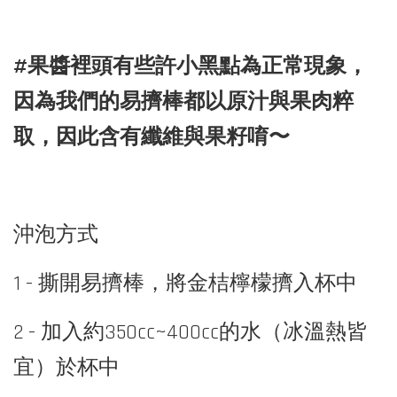
#
果醬裡頭有些許小黑點為正常現象，
因為我們的易擠棒都以原汁與果肉粹
取，因此含有纖維與果籽唷
〜
沖泡方式
1 - 撕開易擠棒，將金桔檸檬擠入杯中
2 - 加入約350cc~400cc的水（冰溫熱皆
宜）於杯中