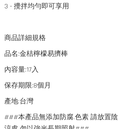
3 - 攪拌均勻即可享用
商品詳細規格
品名:金桔檸檬易擠棒
內容量:17入
保存期限:8個月
產地:台灣
###本產品無添加防腐.色素 請放置陰
涼處 勿以強光長期照射###