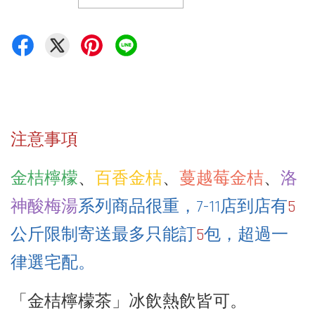
注意事項
金桔檸檬
、
百香金桔
、
蔓越莓金桔
、
洛
神酸梅湯
系列商品很重，7-11店到店有
5
公斤限制寄送最多只能訂
5
包，超過一
律選宅配。
「金桔檸檬茶」冰飲熱飲皆可。