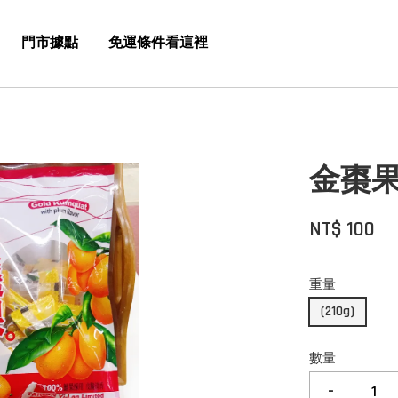
門市據點
免運條件看這裡
金棗
NT$ 100
重量
(210g)
數量
-