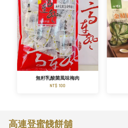
無籽乳酸菌風味梅肉
NT$ 100
高連登蜜餞餅舖