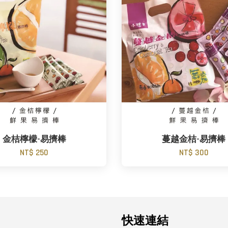
金桔檸檬-易擠棒
蔓越金桔-易擠棒
NT$ 250
NT$ 300
快速連結