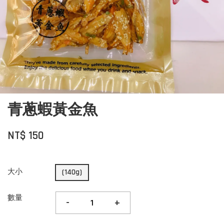
青蔥蝦黃金魚
NT$ 150
大小
(140g)
數量
-
+