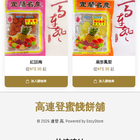
紅話梅
扇形鳳梨
從
NT$ 30
起
從
NT$ 30
起
加入購物車
加入購物車
高連登蜜餞餅舖
© 2026 連登 高. Powered by
EasyStore